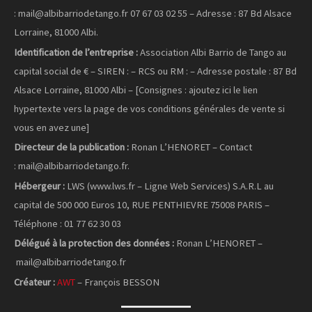
: mail@albibarriodetango.fr 07 67 03 02 55 – Adresse : 87 Bd Alsace
Lorraine, 81000 Albi.
Identification de l’entreprise :
Association Albi Barrio de Tango au
capital social de € – SIREN : – RCS ou RM : – Adresse postale : 87 Bd
Alsace Lorraine, 81000 Albi – [Consignes : ajoutez ici le lien
hypertexte vers la page de vos conditions générales de vente si
vous en avez une]
Directeur de la publication :
Ronan L’HENORET – Contact
: mail@albibarriodetango.fr.
Hébergeur :
LWS (www.lws.fr – Ligne Web Services) S.A.R.L au
capital de 500 000 Euros 10, RUE PENTHIEVRE 75008 PARIS –
Téléphone : 01 77 62 30 03
Délégué à la protection des données :
Ronan L’HENORET –
mail@albibarriodetango.fr
Créateur :
AWT
– François BESSON