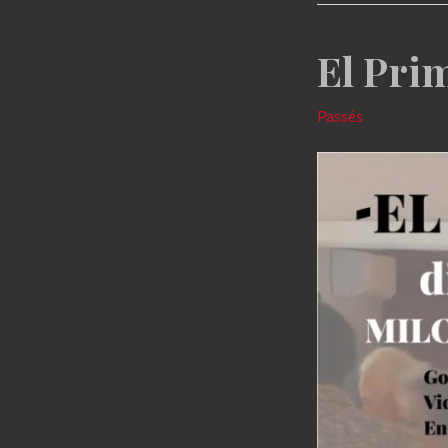
El Pri
Passés