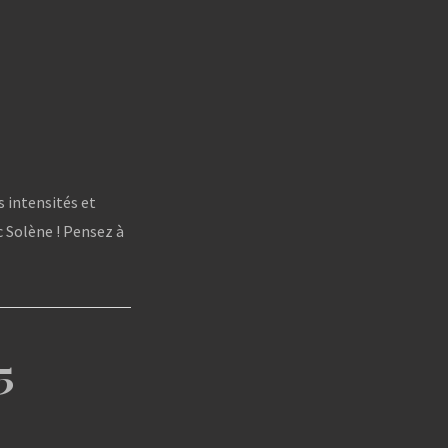
s intensités et
c Solène ! Pensez à
5