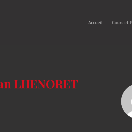
Accueil
Cours et 
an LHENORET