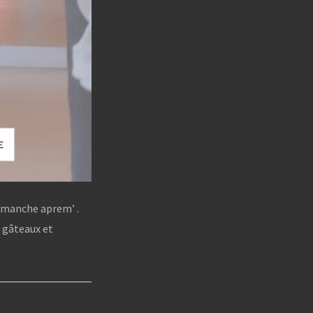
imanche aprem’ .
 gâteaux et