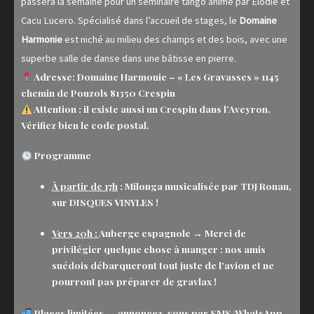
passera la semaine pour un séminaire tango animé par Élodie et
Cacu Lucero. Spécialisé dans l’accueil de stages, le
Domaine
Harmonie
est niché au milieu des champs et des bois, avec une
superbe salle de danse dans une bâtisse en pierre.
Adresse:
Domaine Harmonie – « Les Gravasses » 1145
chemin de Pouzols 81350
Crespin
Attention : il existe aussi un Crespin dans l’Aveyron.
Vérifiez bien le code postal.
Programme
À partir de 17h
: Milonga musicalisée par
TDJ Ronan
,
sur DISQUES VINYLES !
Vers 20h
:
Auberge espagnole → Merci de
privilégier quelque chose à manger : nos amis
suédois débarqueront tout juste de l’avion et ne
pourront pas préparer de gravlax !
Places limitées
→ annoncez-vous par SMS/WhatsApp