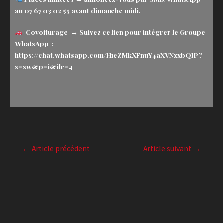
au
07 67 03 02 55
avant
dimanche midi.
Covoiturage
→ ‎Suivez ce lien pour intégrer le Groupe
WhatsApp :
https://chat.whatsapp.com/H1eZMkXFnuY4aXVNzxbQIP?
s=sw&p=i&ilr=4
←
Article précédent
Article suivant
→