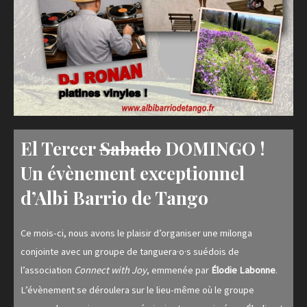
El Tercer
Sabado
DOMINGO
!
Un évènement exceptionnel
d’Albi Barrio de Tango
Ce mois-ci, nous avons le plaisir d’organiser une milonga
conjointe avec un groupe de tanguera·o·s suédois de
l’association
Connect with Joy
, emmenée par
Élodie Labonne
.
L’évènement se déroulera sur le lieu-même où le groupe