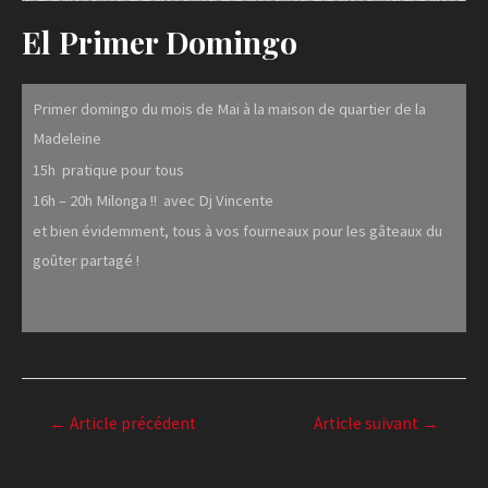
El Primer Domingo
Primer domingo du mois de Mai à la maison de quartier de la
Madeleine
15h pratique pour tous
16h – 20h Milonga !! avec Dj Vincente
et bien évidemment, tous à vos fourneaux pour les gâteaux du
goûter partagé !
←
Article précédent
Article suivant
→