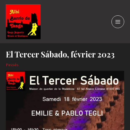
Aller
au
contenu
MAIN
MEN
El Tercer Sábado, février 2023
Passés